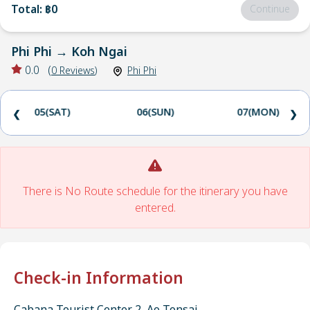
Total
:
฿0
Continue
Phi Phi
→
Koh Ngai
0.0
(
0
Reviews
)
Phi Phi
05(SAT)
06(SUN)
07(MON)
❮
❯
There is No Route schedule for the itinerary you have
entered.
Check-in Information