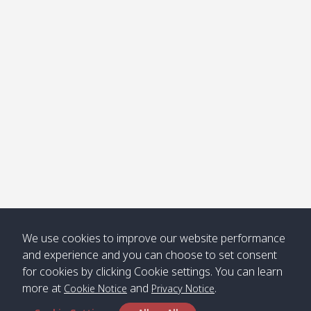
โข่ง
Klong
08:30
12:40
Pra Ae
09:15
13:30
Jak /
/ พระเอะ
คลองจาก
Kantieng
08:30
12:45
Long
09:35
13:40
/ กันเตียง
Beach /
ลองบีช
Klong
08:30
13:00
Klong
09:45
13:50
Numjed
Dao /
/ คลองน้ำ
คลอง
จืด
ดาว
Klong
08:40
13:05
Bann
10:00
14:00
We use cookies to improve our website performance
Nin /
Saladan
and experience and you can choose to set consent
คลองนิน
/ บ้าน
for cookies by clicking Cookie settings. You can learn
ศาลาด่าน
more at
and
.
Cookie Notice
Privacy Notice