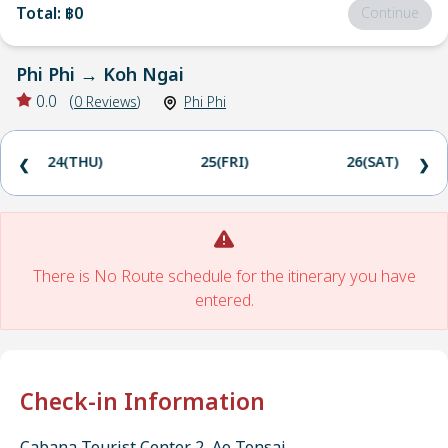
Total
:
฿0
Continue
Phi Phi
→
Koh Ngai
0.0
(
0
Reviews
)
Phi Phi
24(THU)
25(FRI)
26(SAT)
❮
❯
There is No Route schedule for the itinerary you have
entered.
Check-in Information