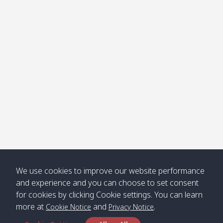
โข่ง
Klong
08:30
12:40
Pra Ae
09:15
13:30
Jak /
/ พระเอะ
คลองจาก
Kantieng
08:30
12:45
Long
09:35
13:40
/ กันเตียง
Beach /
ลองบีช
Klong
08:30
13:00
Klong
09:45
13:50
Numjed
Dao /
/ คลองน้ำ
คลอง
จืด
ดาว
Klong
08:40
13:05
Bann
10:00
14:00
We use cookies to improve our website performance
Nin /
Saladan
and experience and you can choose to set consent
คลองนิน
/ บ้าน
for cookies by clicking Cookie settings. You can learn
ศาลาด่าน
more at
and
.
Cookie Notice
Privacy Notice