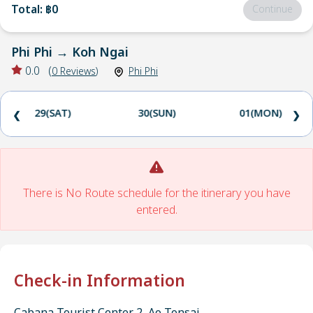
Total
:
฿0
Continue
Phi Phi
→
Koh Ngai
0.0
(
0
Reviews
)
Phi Phi
29(SAT)
30(SUN)
01(MON)
❮
❯
There is No Route schedule for the itinerary you have
entered.
Check-in Information