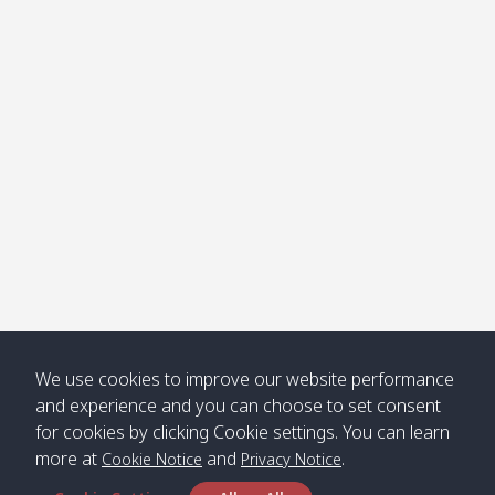
โข่ง
Klong
08:30
12:40
Pra Ae
09:15
13:30
Jak /
/ พระเอะ
คลองจาก
Kantieng
08:30
12:45
Long
09:35
13:40
/ กันเตียง
Beach /
ลองบีช
Klong
08:30
13:00
Klong
09:45
13:50
Numjed
Dao /
/ คลองน้ำ
คลอง
จืด
ดาว
Klong
08:40
13:05
Bann
10:00
14:00
We use cookies to improve our website performance
Nin /
Saladan
and experience and you can choose to set consent
คลองนิน
/ บ้าน
for cookies by clicking Cookie settings. You can learn
ศาลาด่าน
more at
and
.
Cookie Notice
Privacy Notice