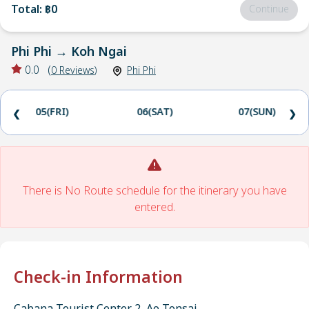
Total
:
฿0
Continue
Phi Phi
→
Koh Ngai
0.0
(
0
Reviews
)
Phi Phi
05(FRI)
06(SAT)
07(SUN)
❮
❯
There is No Route schedule for the itinerary you have
entered.
Check-in Information