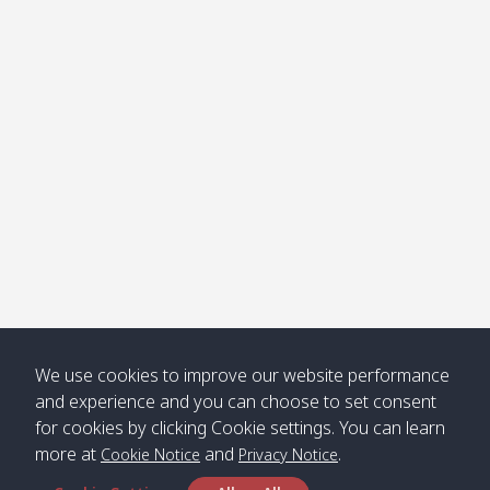
โข่ง
Klong
08:30
12:40
Pra Ae
09:15
13:30
Jak /
/ พระเอะ
คลองจาก
Kantieng
08:30
12:45
Long
09:35
13:40
/ กันเตียง
Beach /
ลองบีช
Klong
08:30
13:00
Klong
09:45
13:50
Numjed
Dao /
/ คลองน้ำ
คลอง
จืด
ดาว
Klong
08:40
13:05
Bann
10:00
14:00
We use cookies to improve our website performance
Nin /
Saladan
and experience and you can choose to set consent
คลองนิน
/ บ้าน
for cookies by clicking Cookie settings. You can learn
ศาลาด่าน
more at
and
.
Cookie Notice
Privacy Notice