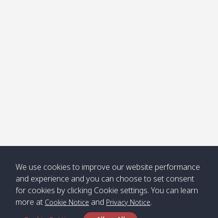
โข่ง
Klong
08:30
12:40
Pra Ae
09:15
13:30
Jak /
/ พระเอะ
คลองจาก
Kantieng
08:30
12:45
Long
09:35
13:40
/ กันเตียง
Beach /
ลองบีช
Klong
08:30
13:00
Klong
09:45
13:50
Numjed
Dao /
/ คลองน้ำ
คลอง
จืด
ดาว
Klong
08:40
13:05
Bann
10:00
14:00
We use cookies to improve our website performance
Nin /
Saladan
and experience and you can choose to set consent
คลองนิน
/ บ้าน
for cookies by clicking Cookie settings. You can learn
ศาลาด่าน
more at
and
.
Cookie Notice
Privacy Notice