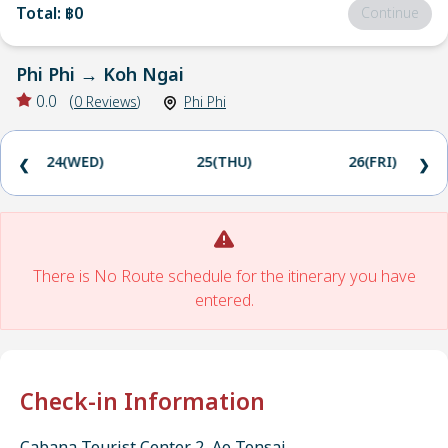
Total
:
฿0
Continue
Phi Phi
→
Koh Ngai
0.0
(
0
Reviews
)
Phi Phi
24(WED)
25(THU)
26(FRI)
❮
❯
There is No Route schedule for the itinerary you have
entered.
Check-in Information