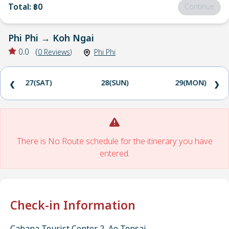
Total
:
฿0
Continue
Phi Phi
→
Koh Ngai
0.0
(
0
Reviews
)
Phi Phi
27(SAT)
28(SUN)
29(MON)
❮
❯
There is No Route schedule for the itinerary you have
entered.
Check-in Information