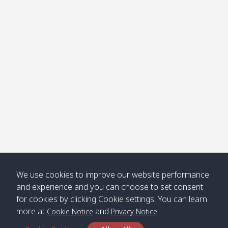
โข่ง
Klong
08:30
12:40
Pra Ae
09:15
13:30
Jak /
/ พระเอะ
คลองจาก
Kantieng
08:30
12:45
Long
09:35
13:40
/ กันเตียง
Beach /
ลองบีช
Klong
08:30
13:00
Klong
09:45
13:50
Numjed
Dao /
/ คลองน้ำ
คลอง
จืด
ดาว
Klong
08:40
13:05
Bann
10:00
14:00
We use cookies to improve our website performance
Nin /
Saladan
and experience and you can choose to set consent
คลองนิน
/ บ้าน
for cookies by clicking Cookie settings. You can learn
ศาลาด่าน
more at
and
.
Cookie Notice
Privacy Notice