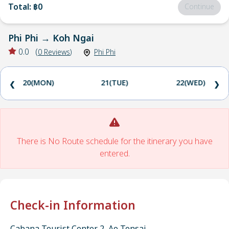
Total
:
฿0
Continue
Phi Phi
→
Koh Ngai
0.0
(
0
Reviews
)
Phi Phi
20(MON)
21(TUE)
22(WED)
❮
❯
There is No Route schedule for the itinerary you have
entered.
Check-in Information