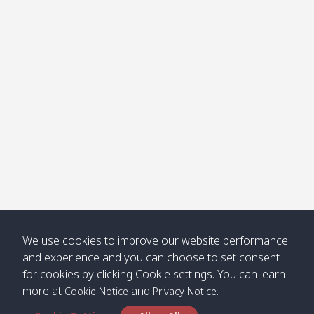
โข่ง
Klong
08:30
12:40
Pra Ae
09:15
13:30
Jak /
/ พระเอะ
คลองจาก
Kantieng
08:30
12:45
Long
09:35
13:40
/ กันเตียง
Beach /
ลองบีช
Klong
08:30
13:00
Klong
09:45
13:50
Numjed
Dao /
/ คลองน้ำ
คลอง
จืด
ดาว
Klong
08:40
13:05
Bann
10:00
14:00
We use cookies to improve our website performance
Nin /
Saladan
and experience and you can choose to set consent
คลองนิน
/ บ้าน
for cookies by clicking Cookie settings. You can learn
ศาลาด่าน
more at
and
.
Cookie Notice
Privacy Notice