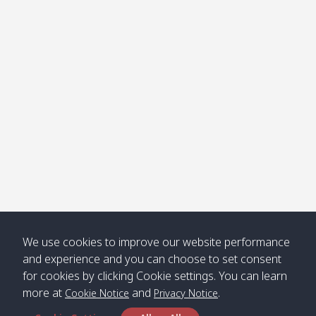
โข่ง
Klong
08:30
12:40
Pra Ae
09:15
13:30
Jak /
/ พระเอะ
คลองจาก
Kantieng
08:30
12:45
Long
09:35
13:40
/ กันเตียง
Beach /
ลองบีช
Klong
08:30
13:00
Klong
09:45
13:50
Numjed
Dao /
/ คลองน้ำ
คลอง
จืด
ดาว
Klong
08:40
13:05
Bann
10:00
14:00
We use cookies to improve our website performance
Nin /
Saladan
and experience and you can choose to set consent
คลองนิน
/ บ้าน
for cookies by clicking Cookie settings. You can learn
ศาลาด่าน
more at
and
.
Cookie Notice
Privacy Notice