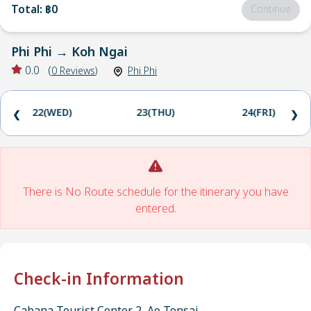
Total
:
฿0
Continue
Phi Phi
→
Koh Ngai
0.0
(
0
Reviews
)
Phi Phi
22(WED)
23(THU)
24(FRI)
❮
❯
There is No Route schedule for the itinerary you have
entered.
Check-in Information