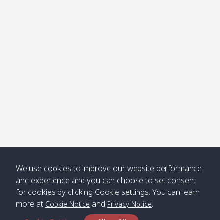
โข่ง
Klong
08:30
12:40
Pra Ae
09:15
13:30
Jak /
/ พระเอะ
คลองจาก
Kantieng
08:30
12:45
Long
09:35
13:40
/ กันเตียง
Beach /
ลองบีช
Klong
08:30
13:00
Klong
09:45
13:50
Numjed
Dao /
/ คลองน้ำ
คลอง
จืด
ดาว
Klong
08:40
13:05
Bann
10:00
14:00
We use cookies to improve our website performance
Nin /
Saladan
and experience and you can choose to set consent
คลองนิน
/ บ้าน
for cookies by clicking Cookie settings. You can learn
ศาลาด่าน
more at
and
.
Cookie Notice
Privacy Notice