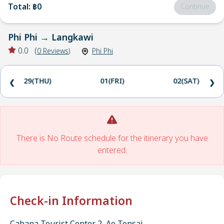
Total
:
฿0
Continue
Phi Phi
→
Langkawi
0.0
(
0
Reviews
)
Phi Phi
29(THU)
01(FRI)
02(SAT)
❮
❯
There is No Route schedule for the itinerary you have
entered.
Check-in Information