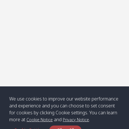
โข่ง
Klong
08:30
12:40
Pra Ae
09:15
13:30
Jak /
/ พระเอะ
คลองจาก
Kantieng
08:30
12:45
Long
09:35
13:40
/ กันเตียง
Beach /
ลองบีช
Klong
08:30
13:00
Klong
09:45
13:50
Numjed
Dao /
/ คลองน้ำ
คลอง
จืด
ดาว
Klong
08:40
13:05
Bann
10:00
14:00
We use cookies to improve our website performance
Nin /
Saladan
and experience and you can choose to set consent
คลองนิน
/ บ้าน
for cookies by clicking Cookie settings. You can learn
ศาลาด่าน
more at
and
.
Cookie Notice
Privacy Notice