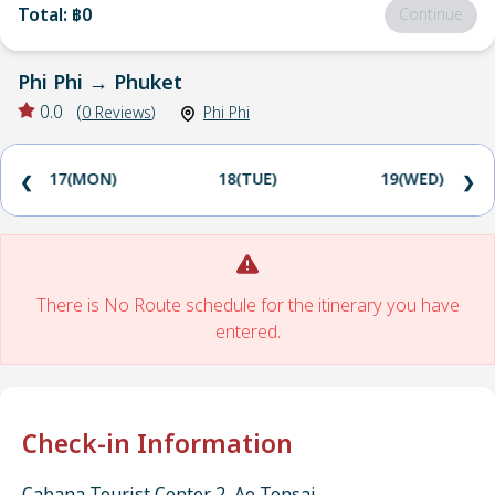
Total
:
฿0
Continue
Phi Phi
→
Phuket
0.0
(
0
Reviews
)
Phi Phi
17(MON)
18(TUE)
19(WED)
❮
❯
There is No Route schedule for the itinerary you have
entered.
Check-in Information