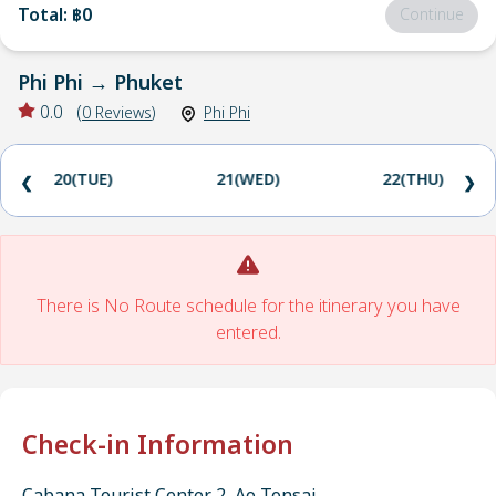
Total
:
฿0
Continue
Phi Phi
→
Phuket
0.0
(
0
Reviews
)
Phi Phi
20(TUE)
21(WED)
22(THU)
❮
❯
There is No Route schedule for the itinerary you have
entered.
Check-in Information