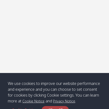
โข่ง
Klong
08:30
12:40
Pra Ae
09:15
13:30
Jak /
/ พระเอะ
คลองจาก
Kantieng
08:30
12:45
Long
09:35
13:40
/ กันเตียง
Beach /
ลองบีช
Klong
08:30
13:00
Klong
09:45
13:50
Numjed
Dao /
/ คลองน้ำ
คลอง
จืด
ดาว
Klong
08:40
13:05
Bann
10:00
14:00
We use cookies to improve our website performance
Nin /
Saladan
and experience and you can choose to set consent
คลองนิน
/ บ้าน
for cookies by clicking Cookie settings. You can learn
ศาลาด่าน
more at
and
.
Cookie Notice
Privacy Notice