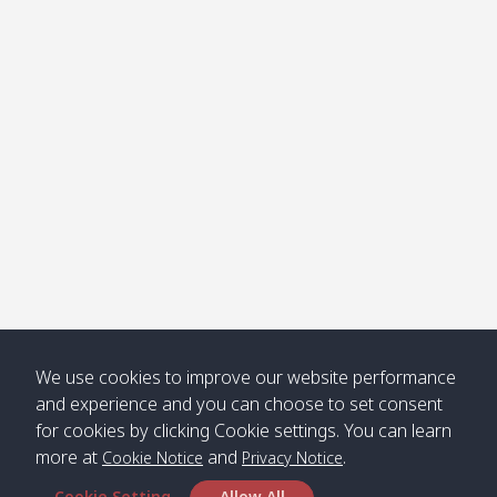
โข่ง
Klong
08:30
12:40
Pra Ae
09:15
13:30
Jak /
/ พระเอะ
คลองจาก
Kantieng
08:30
12:45
Long
09:35
13:40
/ กันเตียง
Beach /
ลองบีช
Klong
08:30
13:00
Klong
09:45
13:50
Numjed
Dao /
/ คลองน้ำ
คลอง
จืด
ดาว
Klong
08:40
13:05
Bann
10:00
14:00
We use cookies to improve our website performance
Nin /
Saladan
and experience and you can choose to set consent
คลองนิน
/ บ้าน
for cookies by clicking Cookie settings. You can learn
ศาลาด่าน
more at
and
.
Cookie Notice
Privacy Notice