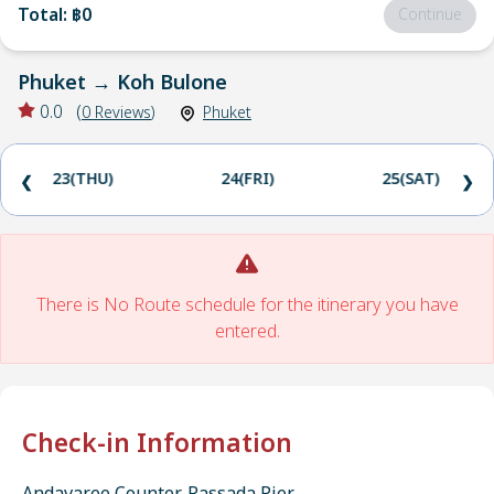
Total
:
฿0
Continue
Phuket
→
Koh Bulone
0.0
(
0
Reviews
)
Phuket
23(THU)
24(FRI)
25(SAT)
❮
❯
There is No Route schedule for the itinerary you have
entered.
Check-in Information