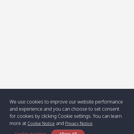
โข่ง
Klong
08:30
12:40
Pra Ae
09:15
13:30
Jak /
/ พระเอะ
คลองจาก
Kantieng
08:30
12:45
Long
09:35
13:40
/ กันเตียง
Beach /
ลองบีช
Klong
08:30
13:00
Klong
09:45
13:50
Numjed
Dao /
/ คลองน้ำ
คลอง
จืด
ดาว
Klong
08:40
13:05
Bann
10:00
14:00
We use cookies to improve our website performance
Nin /
Saladan
and experience and you can choose to set consent
คลองนิน
/ บ้าน
for cookies by clicking Cookie settings. You can learn
ศาลาด่าน
more at
and
.
Cookie Notice
Privacy Notice