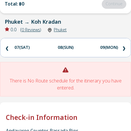
Total
:
฿0
Continue
Phuket
→
Koh Kradan
0.0
(
0
Reviews
)
Phuket
07(SAT)
08(SUN)
09(MON)
❮
❯
There is No Route schedule for the itinerary you have
entered.
Check-in Information