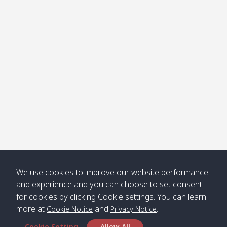
โข่ง
Klong
08:30
12:40
Pra Ae
09:15
13:30
Jak /
/ พระเอะ
คลองจาก
Kantieng
08:30
12:45
Long
09:35
13:40
/ กันเตียง
Beach /
ลองบีช
Klong
08:30
13:00
Klong
09:45
13:50
Numjed
Dao /
/ คลองน้ำ
คลอง
จืด
ดาว
Klong
08:40
13:05
Bann
10:00
14:00
We use cookies to improve our website performance
Nin /
Saladan
and experience and you can choose to set consent
คลองนิน
/ บ้าน
for cookies by clicking Cookie settings. You can learn
ศาลาด่าน
more at
and
.
Cookie Notice
Privacy Notice