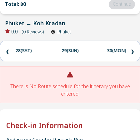
Total
:
฿0
Continue
Phuket
→
Koh Kradan
0.0
(
0
Reviews
)
Phuket
28(SAT)
29(SUN)
30(MON)
❮
❯
There is No Route schedule for the itinerary you have
entered.
Check-in Information