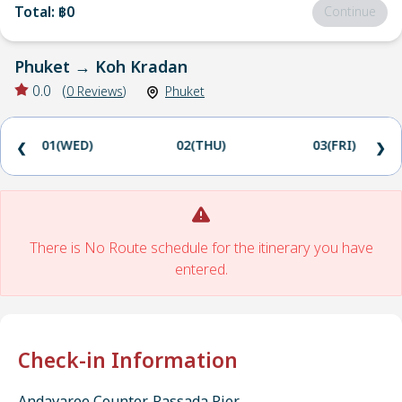
Total
:
฿0
Continue
Phuket
→
Koh Kradan
0.0
(
0
Reviews
)
Phuket
01(WED)
02(THU)
03(FRI)
❮
❯
There is No Route schedule for the itinerary you have
entered.
Check-in Information