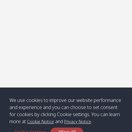
โข่ง
Klong
08:30
12:40
Pra Ae
09:15
13:30
Jak /
/ พระเอะ
คลองจาก
Kantieng
08:30
12:45
Long
09:35
13:40
/ กันเตียง
Beach /
ลองบีช
Klong
08:30
13:00
Klong
09:45
13:50
Numjed
Dao /
/ คลองน้ำ
คลอง
จืด
ดาว
Klong
08:40
13:05
Bann
10:00
14:00
We use cookies to improve our website performance
Nin /
Saladan
and experience and you can choose to set consent
คลองนิน
/ บ้าน
for cookies by clicking Cookie settings. You can learn
ศาลาด่าน
more at
and
.
Cookie Notice
Privacy Notice