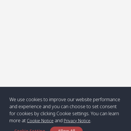
โข่ง
Klong
08:30
12:40
Pra Ae
09:15
13:30
Jak /
/ พระเอะ
คลองจาก
Kantieng
08:30
12:45
Long
09:35
13:40
/ กันเตียง
Beach /
ลองบีช
Klong
08:30
13:00
Klong
09:45
13:50
Numjed
Dao /
/ คลองน้ำ
คลอง
จืด
ดาว
Klong
08:40
13:05
Bann
10:00
14:00
We use cookies to improve our website performance
Nin /
Saladan
and experience and you can choose to set consent
คลองนิน
/ บ้าน
for cookies by clicking Cookie settings. You can learn
ศาลาด่าน
more at
and
.
Cookie Notice
Privacy Notice