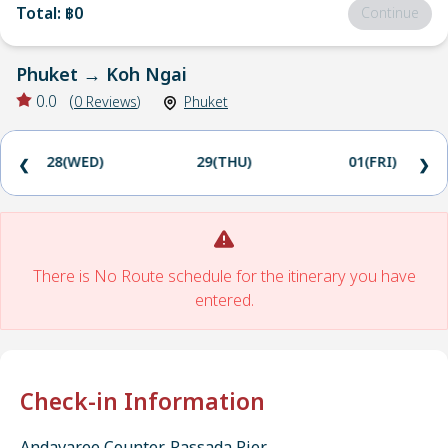
Total
:
฿0
Continue
Phuket
→
Koh Ngai
0.0
(
0
Reviews
)
Phuket
28(WED)
29(THU)
01(FRI)
❮
❯
There is No Route schedule for the itinerary you have
entered.
Check-in Information