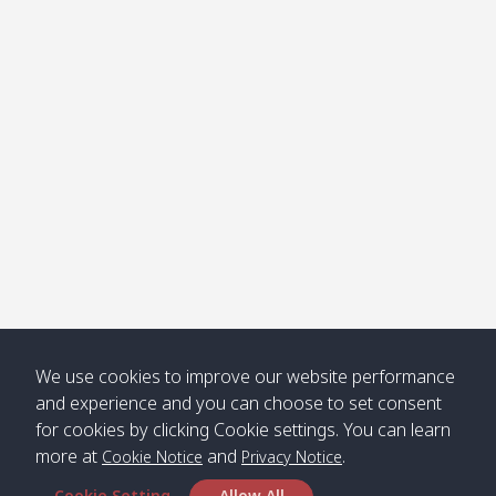
โข่ง
Klong
08:30
12:40
Pra Ae
09:15
13:30
Jak /
/ พระเอะ
คลองจาก
Kantieng
08:30
12:45
Long
09:35
13:40
/ กันเตียง
Beach /
ลองบีช
Klong
08:30
13:00
Klong
09:45
13:50
Numjed
Dao /
/ คลองน้ำ
คลอง
จืด
ดาว
Klong
08:40
13:05
Bann
10:00
14:00
We use cookies to improve our website performance
Nin /
Saladan
and experience and you can choose to set consent
คลองนิน
/ บ้าน
for cookies by clicking Cookie settings. You can learn
ศาลาด่าน
more at
and
.
Cookie Notice
Privacy Notice