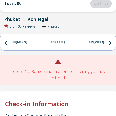
Total
:
฿0
Continue
Phuket
→
Koh Ngai
0.0
(
0
Reviews
)
Phuket
04(MON)
05(TUE)
06(WED)
❮
❯
There is No Route schedule for the itinerary you have
entered.
Check-in Information