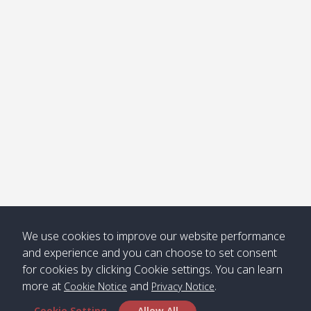
โข่ง
Klong
08:30
12:40
Pra Ae
09:15
13:30
Jak /
/ พระเอะ
คลองจาก
Kantieng
08:30
12:45
Long
09:35
13:40
/ กันเตียง
Beach /
ลองบีช
Klong
08:30
13:00
Klong
09:45
13:50
Numjed
Dao /
/ คลองน้ำ
คลอง
จืด
ดาว
Klong
08:40
13:05
Bann
10:00
14:00
We use cookies to improve our website performance
Nin /
Saladan
and experience and you can choose to set consent
คลองนิน
/ บ้าน
for cookies by clicking Cookie settings. You can learn
ศาลาด่าน
more at
and
.
Cookie Notice
Privacy Notice