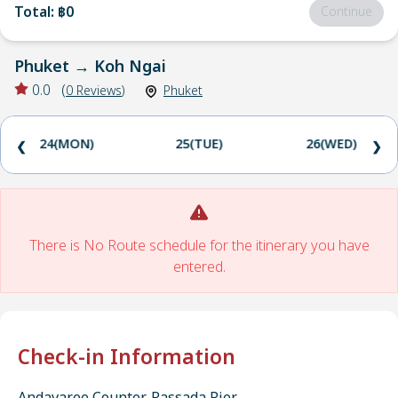
Total
:
฿0
Continue
Phuket
→
Koh Ngai
0.0
(
0
Reviews
)
Phuket
24(MON)
25(TUE)
26(WED)
❮
❯
There is No Route schedule for the itinerary you have
entered.
Check-in Information