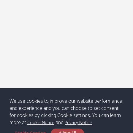
โข่ง
Klong
08:30
12:40
Pra Ae
09:15
13:30
Jak /
/ พระเอะ
คลองจาก
Kantieng
08:30
12:45
Long
09:35
13:40
/ กันเตียง
Beach /
ลองบีช
Klong
08:30
13:00
Klong
09:45
13:50
Numjed
Dao /
/ คลองน้ำ
คลอง
จืด
ดาว
Klong
08:40
13:05
Bann
10:00
14:00
We use cookies to improve our website performance
Nin /
Saladan
and experience and you can choose to set consent
คลองนิน
/ บ้าน
for cookies by clicking Cookie settings. You can learn
ศาลาด่าน
more at
and
.
Cookie Notice
Privacy Notice