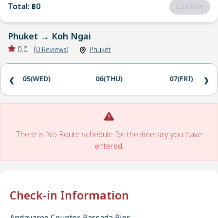
Total
:
฿0
Continue
Phuket
→
Koh Ngai
0.0
(
0
Reviews
)
Phuket
05(WED)
06(THU)
07(FRI)
❮
❯
There is No Route schedule for the itinerary you have
entered.
Check-in Information