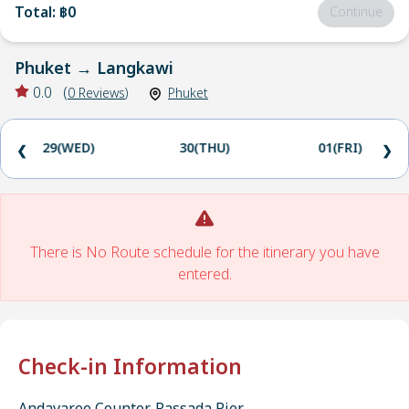
Total
:
฿0
Continue
Phuket
→
Langkawi
0.0
(
0
Reviews
)
Phuket
29(WED)
30(THU)
01(FRI)
❮
❯
There is No Route schedule for the itinerary you have
entered.
Check-in Information