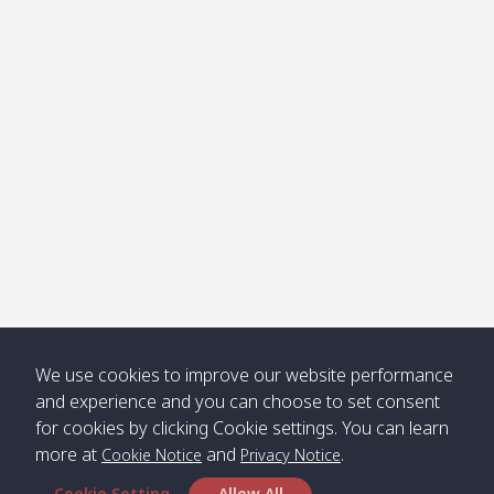
โข่ง
Klong
08:30
12:40
Pra Ae
09:15
13:30
Jak /
/ พระเอะ
คลองจาก
Kantieng
08:30
12:45
Long
09:35
13:40
/ กันเตียง
Beach /
ลองบีช
Klong
08:30
13:00
Klong
09:45
13:50
Numjed
Dao /
/ คลองน้ำ
คลอง
จืด
ดาว
Klong
08:40
13:05
Bann
10:00
14:00
We use cookies to improve our website performance
Nin /
Saladan
and experience and you can choose to set consent
คลองนิน
/ บ้าน
for cookies by clicking Cookie settings. You can learn
ศาลาด่าน
more at
and
.
Cookie Notice
Privacy Notice