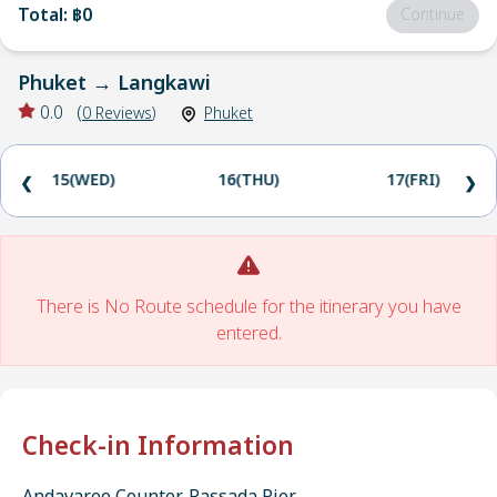
Total
:
฿0
Continue
Phuket
→
Langkawi
0.0
(
0
Reviews
)
Phuket
15(WED)
16(THU)
17(FRI)
❮
❯
There is No Route schedule for the itinerary you have
entered.
Check-in Information