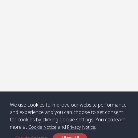
โข่ง
Klong
08:30
12:40
Pra Ae
09:15
13:30
Jak /
/ พระเอะ
คลองจาก
Kantieng
08:30
12:45
Long
09:35
13:40
/ กันเตียง
Beach /
ลองบีช
Klong
08:30
13:00
Klong
09:45
13:50
Numjed
Dao /
/ คลองน้ำ
คลอง
จืด
ดาว
Klong
08:40
13:05
Bann
10:00
14:00
We use cookies to improve our website performance
Nin /
Saladan
and experience and you can choose to set consent
คลองนิน
/ บ้าน
for cookies by clicking Cookie settings. You can learn
ศาลาด่าน
more at
and
.
Cookie Notice
Privacy Notice