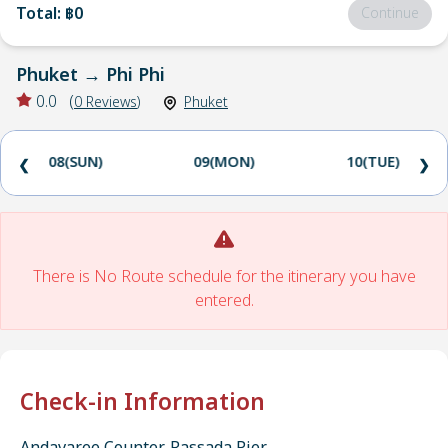
Total
:
฿0
Continue
Phuket
→
Phi Phi
0.0
(
0
Reviews
)
Phuket
08(SUN)
09(MON)
10(TUE)
❮
❯
There is No Route schedule for the itinerary you have
entered.
Check-in Information