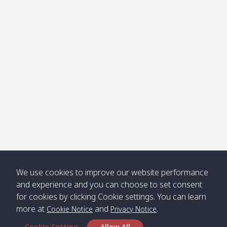
โข่ง
Klong
08:30
12:40
Pra Ae
09:15
13:30
Jak /
/ พระเอะ
คลองจาก
Kantieng
08:30
12:45
Long
09:35
13:40
/ กันเตียง
Beach /
ลองบีช
Klong
08:30
13:00
Klong
09:45
13:50
Numjed
Dao /
/ คลองน้ำ
คลอง
จืด
ดาว
Klong
08:40
13:05
Bann
10:00
14:00
We use cookies to improve our website performance
Nin /
Saladan
and experience and you can choose to set consent
คลองนิน
/ บ้าน
for cookies by clicking Cookie settings. You can learn
ศาลาด่าน
more at
and
.
Cookie Notice
Privacy Notice