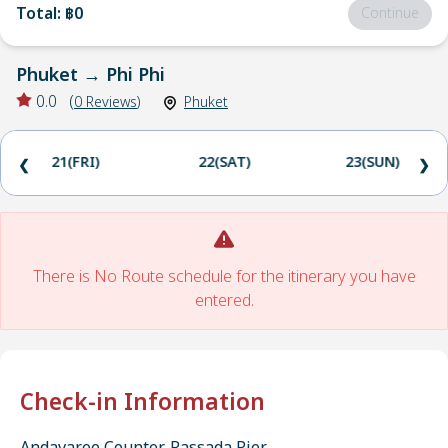
Total
:
฿0
Continue
Phuket
→
Phi Phi
0.0
(
0
Reviews
)
Phuket
21(FRI)
22(SAT)
23(SUN)
❮
❯
There is No Route schedule for the itinerary you have
entered.
Check-in Information