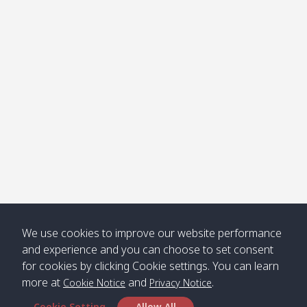
โข่ง
Klong
08:30
12:40
Pra Ae
09:15
13:30
Jak /
/ พระเอะ
คลองจาก
Kantieng
08:30
12:45
Long
09:35
13:40
/ กันเตียง
Beach /
ลองบีช
Klong
08:30
13:00
Klong
09:45
13:50
Numjed
Dao /
/ คลองน้ำ
คลอง
จืด
ดาว
Klong
08:40
13:05
Bann
10:00
14:00
We use cookies to improve our website performance
Nin /
Saladan
and experience and you can choose to set consent
คลองนิน
/ บ้าน
for cookies by clicking Cookie settings. You can learn
ศาลาด่าน
more at
and
.
Cookie Notice
Privacy Notice