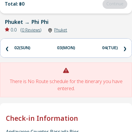
Total
:
฿0
Continue
Phuket
→
Phi Phi
0.0
(
0
Reviews
)
Phuket
02(SUN)
03(MON)
04(TUE)
❮
❯
There is No Route schedule for the itinerary you have
entered.
Check-in Information