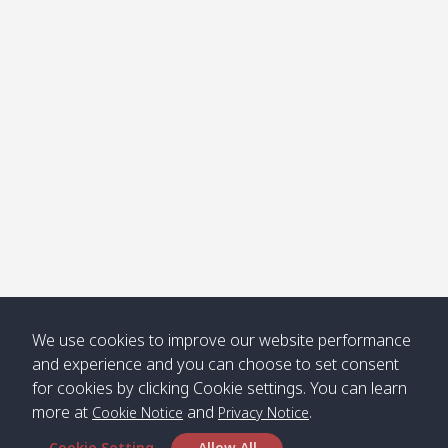
โข่ง
Klong
08:30
12:40
Pra Ae
09:15
13:30
Jak /
/ พระเอะ
คลองจาก
Kantieng
08:30
12:45
Long
09:35
13:40
/ กันเตียง
Beach /
ลองบีช
Klong
08:30
13:00
Klong
09:45
13:50
Numjed
Dao /
/ คลองน้ำ
คลอง
จืด
ดาว
Klong
08:40
13:05
Bann
10:00
14:00
We use cookies to improve our website performance
Nin /
Saladan
and experience and you can choose to set consent
คลองนิน
/ บ้าน
for cookies by clicking Cookie settings. You can learn
ศาลาด่าน
more at
and
.
Cookie Notice
Privacy Notice