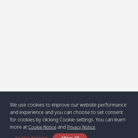
โข่ง
Klong
08:30
12:40
Pra Ae
09:15
13:30
Jak /
/ พระเอะ
คลองจาก
Kantieng
08:30
12:45
Long
09:35
13:40
/ กันเตียง
Beach /
ลองบีช
Klong
08:30
13:00
Klong
09:45
13:50
Numjed
Dao /
/ คลองน้ำ
คลอง
จืด
ดาว
Klong
08:40
13:05
Bann
10:00
14:00
We use cookies to improve our website performance
Nin /
Saladan
and experience and you can choose to set consent
คลองนิน
/ บ้าน
for cookies by clicking Cookie settings. You can learn
ศาลาด่าน
more at
and
.
Cookie Notice
Privacy Notice