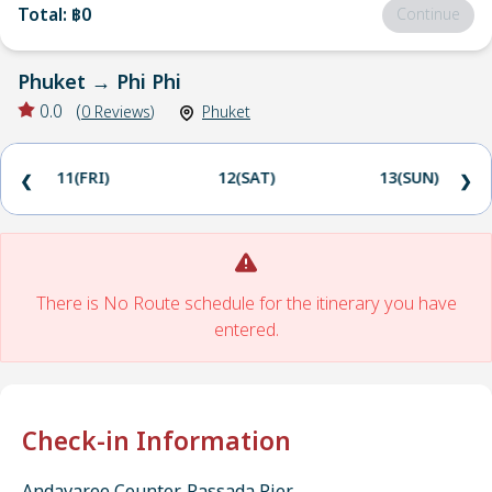
Total
:
฿0
Continue
Phuket
→
Phi Phi
0.0
(
0
Reviews
)
Phuket
11(FRI)
12(SAT)
13(SUN)
❮
❯
There is No Route schedule for the itinerary you have
entered.
Check-in Information