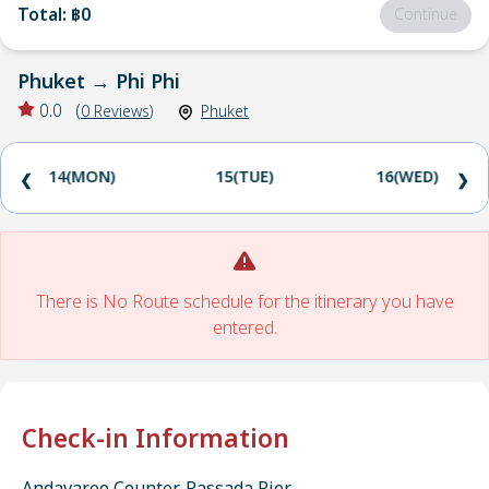
Total
:
฿0
Continue
Phuket
→
Phi Phi
0.0
(
0
Reviews
)
Phuket
14(MON)
15(TUE)
16(WED)
❮
❯
There is No Route schedule for the itinerary you have
entered.
Check-in Information