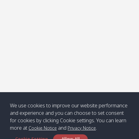
โข่ง
Klong
08:30
12:40
Pra Ae
09:15
13:30
Jak /
/ พระเอะ
คลองจาก
Kantieng
08:30
12:45
Long
09:35
13:40
/ กันเตียง
Beach /
ลองบีช
Klong
08:30
13:00
Klong
09:45
13:50
Numjed
Dao /
/ คลองน้ำ
คลอง
จืด
ดาว
Klong
08:40
13:05
Bann
10:00
14:00
We use cookies to improve our website performance
Nin /
Saladan
and experience and you can choose to set consent
คลองนิน
/ บ้าน
for cookies by clicking Cookie settings. You can learn
ศาลาด่าน
more at
and
.
Cookie Notice
Privacy Notice