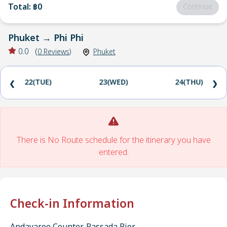
Total
:
฿0
Continue
Phuket
→
Phi Phi
0.0
(
0
Reviews
)
Phuket
22(TUE)
23(WED)
24(THU)
❮
❯
There is No Route schedule for the itinerary you have
entered.
Check-in Information