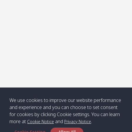
โข่ง
Klong
08:30
12:40
Pra Ae
09:15
13:30
Jak /
/ พระเอะ
คลองจาก
Kantieng
08:30
12:45
Long
09:35
13:40
/ กันเตียง
Beach /
ลองบีช
Klong
08:30
13:00
Klong
09:45
13:50
Numjed
Dao /
/ คลองน้ำ
คลอง
จืด
ดาว
Klong
08:40
13:05
Bann
10:00
14:00
We use cookies to improve our website performance
Nin /
Saladan
and experience and you can choose to set consent
คลองนิน
/ บ้าน
for cookies by clicking Cookie settings. You can learn
ศาลาด่าน
more at
and
.
Cookie Notice
Privacy Notice