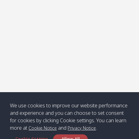
โข่ง
Klong
08:30
12:40
Pra Ae
09:15
13:30
Jak /
/ พระเอะ
คลองจาก
Kantieng
08:30
12:45
Long
09:35
13:40
/ กันเตียง
Beach /
ลองบีช
Klong
08:30
13:00
Klong
09:45
13:50
Numjed
Dao /
/ คลองน้ำ
คลอง
จืด
ดาว
Klong
08:40
13:05
Bann
10:00
14:00
We use cookies to improve our website performance
Nin /
Saladan
and experience and you can choose to set consent
คลองนิน
/ บ้าน
for cookies by clicking Cookie settings. You can learn
ศาลาด่าน
more at
and
.
Cookie Notice
Privacy Notice