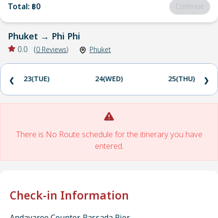
Total
:
฿0
Continue
Phuket
→
Phi Phi
0.0
(
0
Reviews
)
Phuket
23(TUE)
24(WED)
25(THU)
❮
❯
There is No Route schedule for the itinerary you have
entered.
Check-in Information