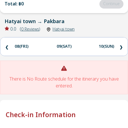
Total
:
฿0
Continue
Hatyai town
→
Pakbara
0.0
(
0
Reviews
)
Hatyai town
08(FRI)
09(SAT)
10(SUN)
❮
❯
There is No Route schedule for the itinerary you have
entered.
Check-in Information