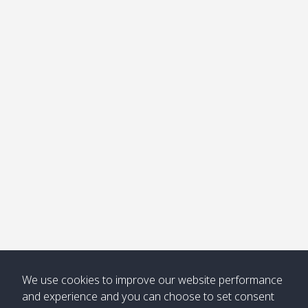
อ่าวไม้ไผ่
Khong /
คลอง
โข่ง
Klong
08:30
12:40
Pra Ae
09:15
13:30
Jak /
/ พระเอะ
คลองจาก
Kantieng
08:30
12:45
Long
09:35
13:40
/ กันเตียง
Beach /
ลองบีช
Klong
08:30
13:00
Klong
09:45
13:50
Numjed
Dao /
/ คลองน้ำ
คลอง
จืด
ดาว
Klong
08:40
13:05
Bann
10:00
14:00
Nin /
Saladan
We use cookies to improve our website performance
คลองนิน
/ บ้าน
and experience and you can choose to set consent
ศาลาด่าน