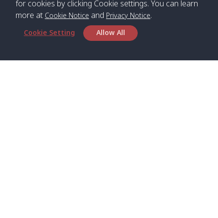
for cookies by clicking Cookie settings. You can learn
more at
and
.
Cookie Notice
Privacy Notice
*** Free Pick from Lanta to all routing ***
Cookie Setting
Allow All
Time table from Lanta > Phi Phi > Phuket, Lanta
> Krabi > Koh Yao Noi > Koh Yao Yai
Boat
Boat
Boat
Boat
Zone A
09:00
13:00
14:30
Zone B
09:00
Bambo /
07:00
11:00
12:30
Klong
07:50
Head Office
อ่าวไม้ไผ่
Khong /
คลอง
Satun Pakbara Speed Boat Club Company
โข่ง
1275 Moo 2 Paknum, Langu Satun
Phone
:
+66(0)74-783-643
,
+66(0)74-783-644
,
Klong
07:10
11:10
12:40
Pra Ae
08:00
Jak /
/ พระเอะ
WhatsApp
:
+66(0)82-222-1016, +66(0)85-670-2282
คลองจาก
Email
:
info@spconlinegroup.com
Kantieng
07:15
11:15
12:45
Long
08:10
Branch Lipe
/ กันเตียง
Beach /