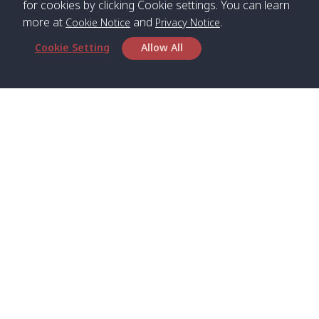
for cookies by clicking Cookie settings. You can learn
more at
and
.
Cookie Notice
Privacy Notice
*** Free Pick from Lanta to all routing ***
Cookie Setting
Allow All
Time table from Lanta > Phi Phi > Phuket, Lanta
> Krabi > Koh Yao Noi > Koh Yao Yai
Boat
Boat
Boat
Boat
Zone A
09:00
13:00
14:30
Zone B
09:00
Bambo /
07:00
11:00
12:30
Klong
07:50
Head Office
อ่าวไม้ไผ่
Khong /
คลอง
Satun Pakbara Speed Boat Club Company
โข่ง
1275 Moo 2 Paknum, Langu Satun
Phone
:
+66(0)74-783-643
,
+66(0)74-783-644
,
Klong
07:10
11:10
12:40
Pra Ae
08:00
Jak /
/ พระเอะ
WhatsApp
:
+66(0)82-222-1016, +66(0)85-670-2282
คลองจาก
Email
:
info@spconlinegroup.com
Kantieng
07:15
11:15
12:45
Long
08:10
Branch Lipe
/ กันเตียง
Beach /