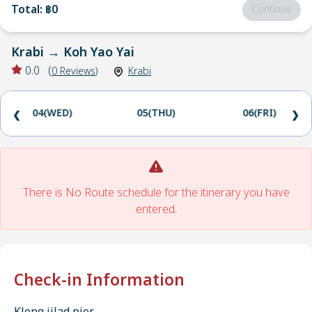
Total
:
฿0
Continue
Krabi
→
Koh Yao Yai
0.0
(
0
Reviews
)
Krabi
04(WED)
05(THU)
06(FRI)
❮
❯
There is No Route schedule for the itinerary you have
entered.
Check-in Information