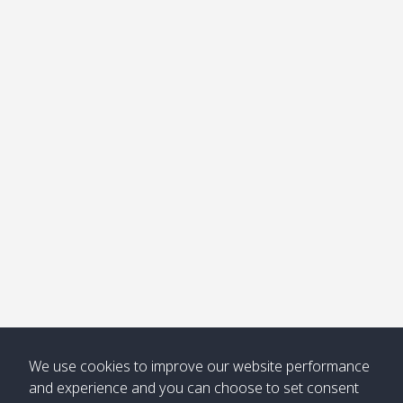
อ่าวไม้ไผ่
Khong /
คลอง
โข่ง
Klong
08:30
12:40
Pra Ae
09:15
13:30
Jak /
/ พระเอะ
คลองจาก
Kantieng
08:30
12:45
Long
09:35
13:40
/ กันเตียง
Beach /
ลองบีช
Klong
08:30
13:00
Klong
09:45
13:50
Numjed
Dao /
/ คลองน้ำ
คลอง
จืด
ดาว
Klong
08:40
13:05
Bann
10:00
14:00
Nin /
Saladan
We use cookies to improve our website performance
คลองนิน
/ บ้าน
and experience and you can choose to set consent
ศาลาด่าน