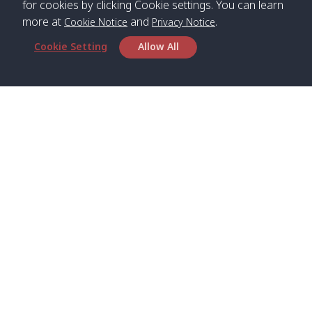
for cookies by clicking Cookie settings. You can learn
more at
and
.
Cookie Notice
Privacy Notice
*** Free Pick from Lanta to all routing ***
Cookie Setting
Allow All
Time table from Lanta > Phi Phi > Phuket, Lanta
> Krabi > Koh Yao Noi > Koh Yao Yai
Boat
Boat
Boat
Boat
Zone A
09:00
13:00
14:30
Zone B
09:00
Bambo /
07:00
11:00
12:30
Klong
07:50
Head Office
อ่าวไม้ไผ่
Khong /
คลอง
Satun Pakbara Speed Boat Club Company
โข่ง
1275 Moo 2 Paknum, Langu Satun
Phone
:
+66(0)74-783-643
,
+66(0)74-783-644
,
Klong
07:10
11:10
12:40
Pra Ae
08:00
Jak /
/ พระเอะ
WhatsApp
:
+66(0)82-222-1016, +66(0)85-670-2282
คลองจาก
Email
:
info@spconlinegroup.com
Kantieng
07:15
11:15
12:45
Long
08:10
Branch Lipe
/ กันเตียง
Beach /