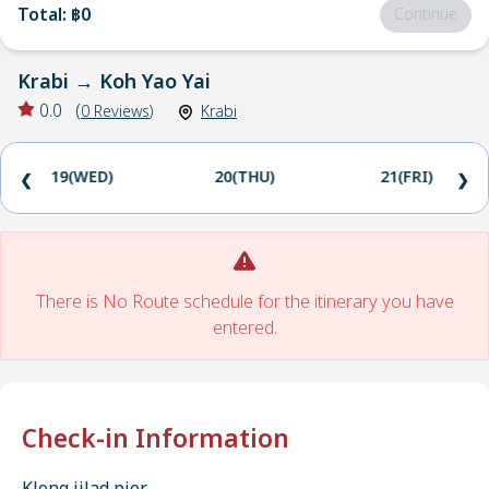
Total
:
฿0
Continue
Krabi
→
Koh Yao Yai
0.0
(
0
Reviews
)
Krabi
19(WED)
20(THU)
21(FRI)
❮
❯
There is No Route schedule for the itinerary you have
entered.
Check-in Information