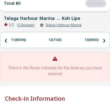
Total
:
฿0
Continue
Telaga Harbour Marina
→
Koh Lipe
0.0
(
0
Reviews
)
Telaga Harbour Marina
11(MON)
12(TUE)
13(WED)
❮
❯
There is No Route schedule for the itinerary you have
entered.
Check-in Information