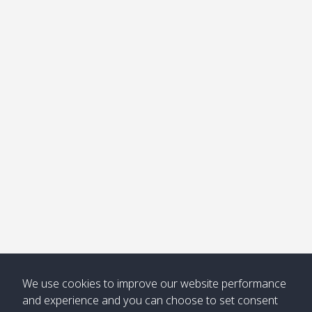
อ่าวไม้ไผ่
Khong /
คลอง
โข่ง
Klong
08:30
12:40
Pra Ae
09:15
13:30
Jak /
/ พระเอะ
คลองจาก
Kantieng
08:30
12:45
Long
09:35
13:40
/ กันเตียง
Beach /
ลองบีช
Klong
08:30
13:00
Klong
09:45
13:50
Numjed
Dao /
/ คลองน้ำ
คลอง
จืด
ดาว
Klong
08:40
13:05
Bann
10:00
14:00
Nin /
Saladan
We use cookies to improve our website performance
คลองนิน
/ บ้าน
and experience and you can choose to set consent
ศาลาด่าน