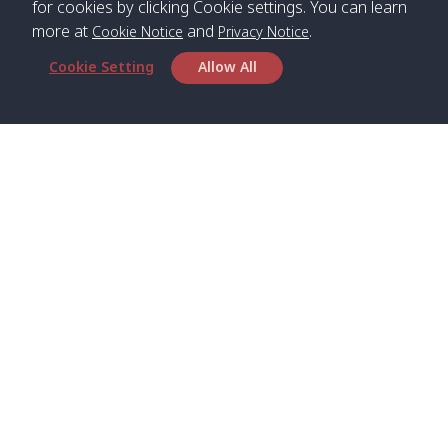
for cookies by clicking Cookie settings. You can learn
more at
and
.
Cookie Notice
Privacy Notice
*** Free Pick from Lanta to all routing ***
Cookie Setting
Allow All
Time table from Lanta > Phi Phi > Phuket, Lanta
> Krabi > Koh Yao Noi > Koh Yao Yai
Boat
Boat
Boat
Boat
Zone A
09:00
13:00
14:30
Zone B
09:00
Bambo /
07:00
11:00
12:30
Klong
07:50
Head Office
อ่าวไม้ไผ่
Khong /
คลอง
Satun Pakbara Speed Boat Club Company
โข่ง
1275 Moo 2 Paknum, Langu Satun
Phone
:
+66(0)74-783-643
,
+66(0)74-783-644
,
Klong
07:10
11:10
12:40
Pra Ae
08:00
Jak /
/ พระเอะ
WhatsApp
:
+66(0)82-222-1016, +66(0)85-670-2282
คลองจาก
Email
:
info@spconlinegroup.com
Kantieng
07:15
11:15
12:45
Long
08:10
Branch Lipe
/ กันเตียง
Beach /