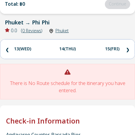
Total
:
฿0
Continue
Phuket
→
Phi Phi
0.0
(
0
Reviews
)
Phuket
13(WED)
14(THU)
15(FRI)
❮
❯
There is No Route schedule for the itinerary you have
entered.
Check-in Information