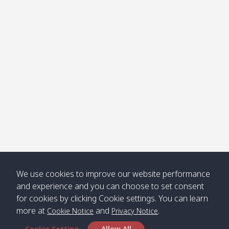
โข่ง
Klong
08:30
12:40
Pra Ae
09:15
13:30
Jak /
/ พระเอะ
คลองจาก
Kantieng
08:30
12:45
Long
09:35
13:40
/ กันเตียง
Beach /
ลองบีช
Klong
08:30
13:00
Klong
09:45
13:50
Numjed
Dao /
/ คลองน้ำ
คลอง
จืด
ดาว
Klong
08:40
13:05
Bann
10:00
14:00
We use cookies to improve our website performance
Nin /
Saladan
and experience and you can choose to set consent
คลองนิน
/ บ้าน
for cookies by clicking Cookie settings. You can learn
ศาลาด่าน
more at
and
.
Cookie Notice
Privacy Notice