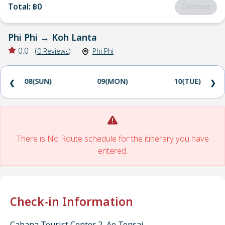
Total
:
฿0
Continue
Phi Phi
→
Koh Lanta
0.0
(
0
Reviews
)
Phi Phi
08(SUN)
09(MON)
10(TUE)
❮
❯
There is No Route schedule for the itinerary you have
entered.
Check-in Information