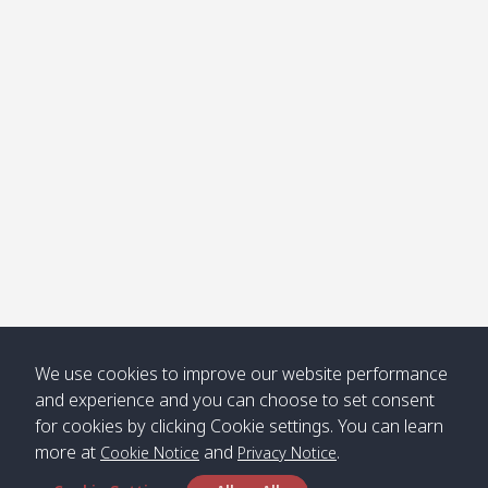
โข่ง
Klong
08:30
12:40
Pra Ae
09:15
13:30
Jak /
/ พระเอะ
คลองจาก
Kantieng
08:30
12:45
Long
09:35
13:40
/ กันเตียง
Beach /
ลองบีช
Klong
08:30
13:00
Klong
09:45
13:50
Numjed
Dao /
/ คลองน้ำ
คลอง
จืด
ดาว
Klong
08:40
13:05
Bann
10:00
14:00
We use cookies to improve our website performance
Nin /
Saladan
and experience and you can choose to set consent
คลองนิน
/ บ้าน
for cookies by clicking Cookie settings. You can learn
ศาลาด่าน
more at
and
.
Cookie Notice
Privacy Notice