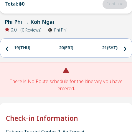
Total
:
฿0
Continue
Phi Phi
→
Koh Ngai
0.0
(
0
Reviews
)
Phi Phi
19(THU)
20(FRI)
21(SAT)
❮
❯
There is No Route schedule for the itinerary you have
entered.
Check-in Information