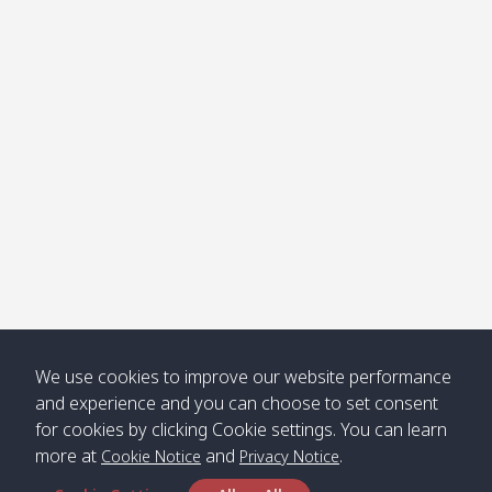
โข่ง
Klong
08:30
12:40
Pra Ae
09:15
13:30
Jak /
/ พระเอะ
คลองจาก
Kantieng
08:30
12:45
Long
09:35
13:40
/ กันเตียง
Beach /
ลองบีช
Klong
08:30
13:00
Klong
09:45
13:50
Numjed
Dao /
/ คลองน้ำ
คลอง
จืด
ดาว
Klong
08:40
13:05
Bann
10:00
14:00
We use cookies to improve our website performance
Nin /
Saladan
and experience and you can choose to set consent
คลองนิน
/ บ้าน
for cookies by clicking Cookie settings. You can learn
ศาลาด่าน
more at
and
.
Cookie Notice
Privacy Notice